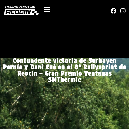
Contundente victoria de Surhayen
Pernía y Dani Cué en el 8º Rallysprint de
Reocín – Gran Premio Ventanas
SMThermic