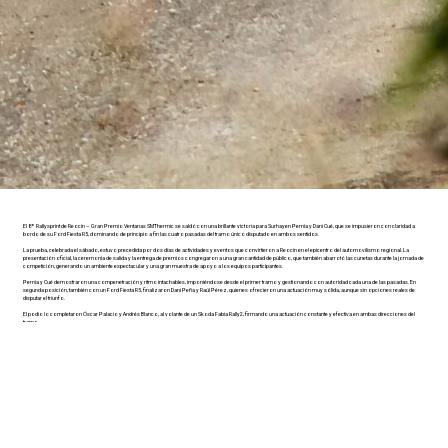
El 8º Rallysprint de Reocín – Gran Premio Ventanas SMThermic se saldó con una brillante victoria para Surhayen Pernía y Dani Cué, que se impusieron con claridad a
bordo de su Ford Fiesta R5, dominando de principio a fin las cuatro pasadas del tramo único disputado en ambos sentidos.
La prueba, celebrada el sábado, estuvo precedida por dos días de actividades y eventos que convirtieron a Reocín en el epicentro del automovilismo regional. La
presentación oficial, la ceremonia de salida y la entrega de premios congregaron a una gran cantidad de público, que también abarrotó las cunetas durante la jornada de
competición, generando un ambiente espectacular y una gran muestra de apoyo a los equipos participantes.
Pernía y Cué demostraron una compenetración y ritmo intachables, imponiéndose desde el primer tramo y gestionando con autoridad cada una de las pasadas. En
segunda posición, también con un Ford Fiesta R5, finalizaron Dani Peña y Raúl Pérez, quienes ofrecieron una actuación muy sólida, aunque sin opciones reales de
disputar el triunfo.
El podio lo completaron Óscar Palacio y Andrés Blanco, al volante de un Skoda Fabia Rally2, firmando una actuación constante y efectiva en ambas direcciones del
tramo.
Entre las actuaciones más destacadas del día se encuentra la del piloto belga Nicola Stampaert, acompañado por Marc Huysegems, que en su primera participación en el
Rallysprint de Reocín lograron una notable cuarta posición con su Skoda Fabia Rally2.
Su rápida adaptación al recorrido cántabro no pasó desapercibida, dejando una excelente impresión en su debut.
El Rallysprint de Reocín, ya consolidado como una de las citas más esperadas del calendario cántabro, cierra su octava edición con un balance muy positivo tanto en
lo deportivo como en lo organizativo, gracias al compromiso de los equipos, el trabajo de voluntarios y la entusiasta respuesta del público.