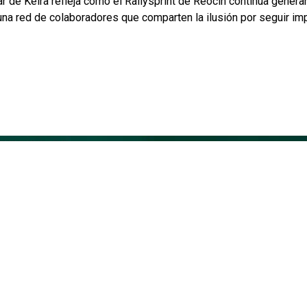
r de Keira refleja como el Rallysprint de Reocín continúa gene
 una red de colaboradores que comparten la ilusión por seguir i